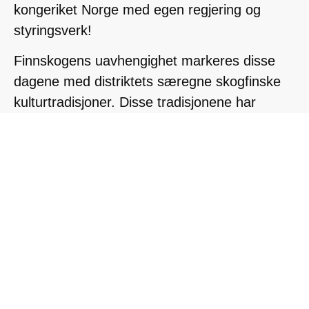
kongeriket Norge med egen regjering og
styringsverk!
Finnskogens uavhengighet markeres disse
dagene med distriktets særegne skogfinske
kulturtradisjoner. Disse tradisjonene har
utviklet seg etter innvandringen fra Finland på
1600-tallet. Målsetningen er å ta vare på og
videreføre disse tradisjoner og verdier og
gjennom dette utvikle Finnskogen til å bli
enda mer attraktiv for fastboende og
besøkende.
Under Finnskogdagene kommer mange
hundre besøkende til våre arrangementer og
gjestes av personer og grupper fra flere land