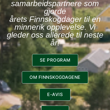
samarbeidspartnere som
gjorde
årets Finnskogdager til en
minnerik opplevelse. Vi
gleder oss allerede til neste
år!
SE PROGRAM
OM FINNSKOGDAGENE
E-AVIS