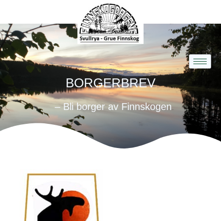
BORGERBREV
– Bli borger av Finnskogen