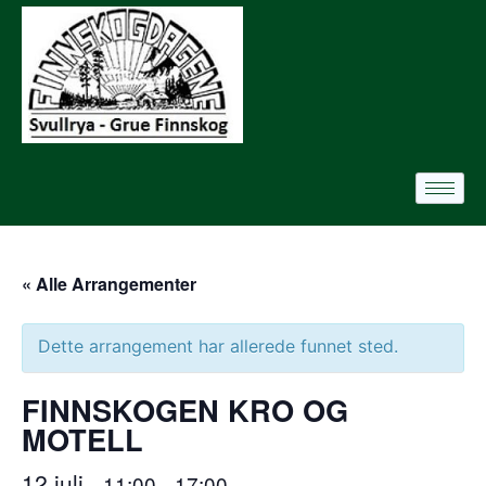
« Alle Arrangementer
Dette arrangement har allerede funnet sted.
FINNSKOGEN KRO OG
MOTELL
12 juli
11:00
17:00
–
–