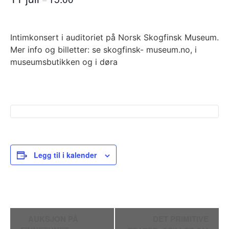
Intimkonsert i auditoriet på Norsk Skogfinsk Museum.
Mer info og billetter: se skogfinsk- museum.no, i
museumsbutikken og i døra
Legg til i kalender
Arrangement
AUKSJON PÅ
DET PRIMITIVE